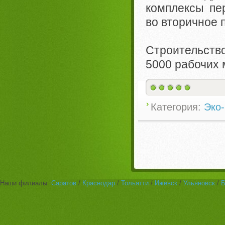
комплексы пер
во вторичное 
Строительств
5000 рабочих 
Категория:
Эко-
Наши филиалы:
Саратов
/
Краснодар
/
Тольятти
/
Ижевск
/
Ульяновск
/
Б