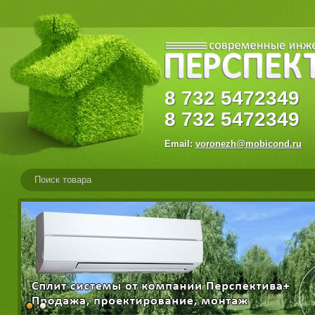
8
732
547234
8
732
5472349
Email:
voronezh@mobicond.ru