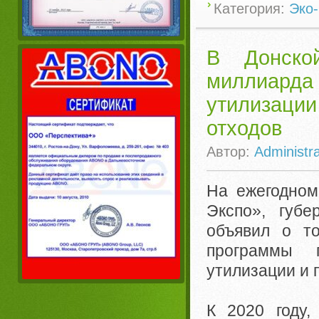
Категория:
Эко-
В Донско
миллиарда 
утилизаци
отходов
Автор:
Administra
На ежегодном
Экспо», губ
объявил о то
программы 
утилизации и 
К 2020 году,