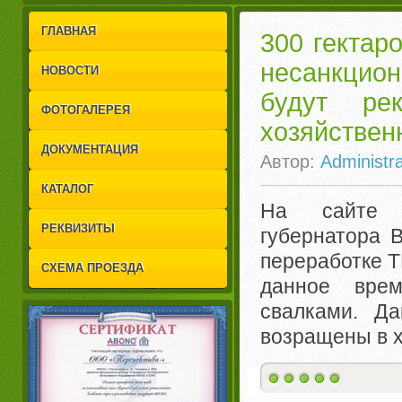
1
2
ГЛАВНАЯ
300 гектар
несанкцио
НОВОСТИ
будут ре
ФОТОГАЛЕРЕЯ
хозяйствен
ДОКУМЕНТАЦИЯ
Автор:
Administra
КАТАЛОГ
На сайте а
РЕКВИЗИТЫ
губернатора 
переработке Т
СХЕМА ПРОЕЗДА
данное вре
свалками. Да
возращены в х