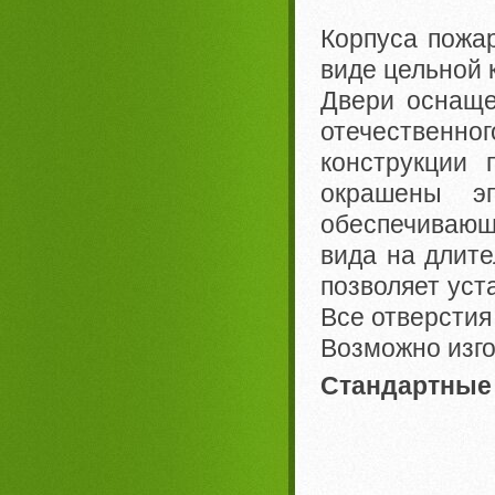
Корпуса пожа
виде цельной 
Двери оснаще
отечественн
конструкции 
окрашены эп
обеспечивающ
вида на длите
позволяет уст
Все отверсти
Возможно изго
Стандартные