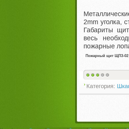
Металлически
2mm уголка, с
Габариты щит
весь необхо
пожарные лоп
Пожарный щит ЩПЗ-02
Категория:
Шка