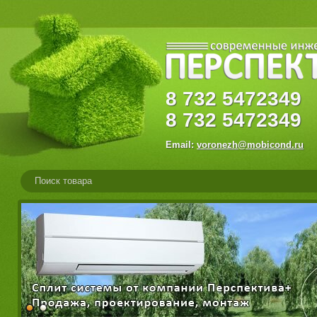
8
732
547234
8
732
5472349
Email:
voronezh@mobicond.ru