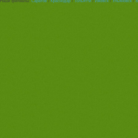
Наши филиалы:
Саратов
/
Краснодар
/
Тольятти
/
Ижевск
/
Ульяновск
/
Б