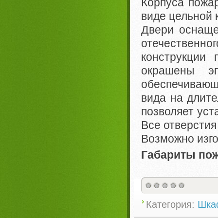
Корпуса пожа
виде цельной 
Двери оснаще
отечественн
конструкции 
окрашены эп
обеспечивающ
вида на длите
позволяет уст
Все отверсти
Возможно изго
Габариты по
Категория:
Шка