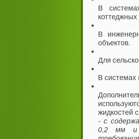
В система
коттеджных 
В инженер
объектов.
Для сельско
В системах
Дополнит
использую
жидкостей 
- с содерж
0,2 мм и
требования 