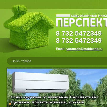
8
732
547234
8
732
5472349
Email:
voronezh@mobicond.ru