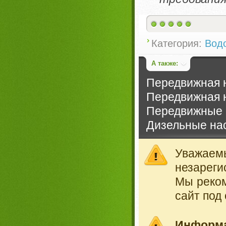
Категория:
Вод
А также:
Передвижная н
Передвижная 
Передвижные 
Дизельные на
Уважае
незареги
Мы реко
сайт под
Информ