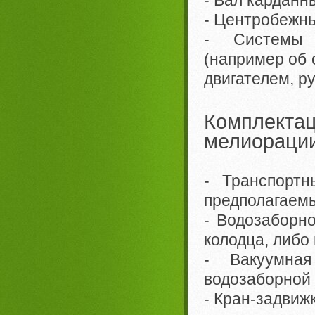
- Центробежны
- Системы а
(например об 
двигателем, ру
Комплект
мелиорации
- Транспортн
предполагаемы
- Водозаборн
колодца, либо
- Вакуумна
водозаборной 
- Кран-задвиж