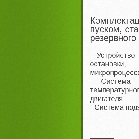
Комплекта
пуском, ст
резервного
- Устройство
остановки,
микропроцес
- Система э
температурно
двигателя.
- Система под
____________
______